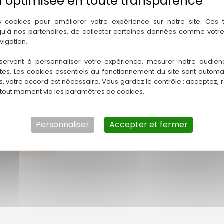
Introduction Bienvenue sur la page dédiée au
dépannage plomberie à Tournay !
s cookies pour améliorer votre expérience sur notre site. Ces
 qu'à nos partenaires, de collecter certaines données comme votre
Dépannage
Lire la suite
vigation.
plomberie
servent à personnaliser votre expérience, mesurer notre audien
Tournay
ntes. Les cookies essentiels au fonctionnement du site sont autom
Dépannage plomberie
es, votre accord est nécessaire. Vous gardez le contrôle : acceptez, 
 tout moment via les paramètres de cookies.
Bagnères-de-Bigorre
Imaginez-vous un matin paisible à Bagnères-de-
Personnaliser
Accepter et fermer
Bigorre, lorsque soudain, un bruit inquiétant vient
Dépannage
Lire la suite
plomberie
Bagnères-
de-
Bigorre