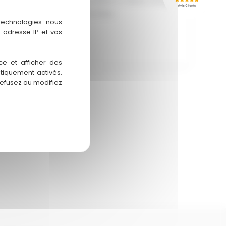
Imaginez-vous un matin paisible à Tarbes, lorsque
soudain, une goutte froide d'eau
 technologies nous
 adresse IP et vos
Dépannage
Lire la suite
plomberie
ce et afficher des
Tarbes
atiquement activés.
refusez ou modifiez