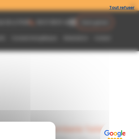
Tout refuser
de 14h à 17h30
06 07 08 97 43
Devis gratuit
ifs
Conseils énergétiques
Réalisations
Contact
Dépannage plomberie Tarbes