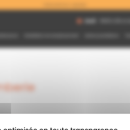
Interventions rapides
Jeudi
8h30 à 12h et 
intenance
Installation et remplacement
Autres prestations
Tar
mberie
Dépannage plomberie Tournay