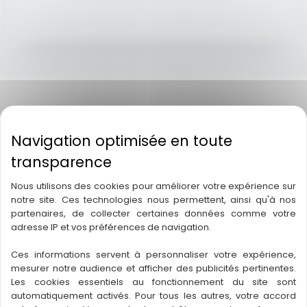
Un accompagnement complet pour votre projet
chauffage
Avec
SAV GAZ
, vous profitez d’une
installation clé en
main
, réalisée par un
chauffagiste certifié
et à l’écoute
Nous utilisons des cookies pour améliorer votre expérience sur
de vos besoins. Voici les étapes de notre prestation :
notre site. Ces technologies nous permettent, ainsi qu'à nos
partenaires, de collecter certaines données comme votre
adresse IP et vos préférences de navigation.
Visite technique à domicile
: nous analysons
vos besoins, votre espace et votre ancien
Ces informations servent à personnaliser votre expérience,
équipement pour proposer une solution de
mesurer notre audience et afficher des publicités pertinentes.
Les cookies essentiels au fonctionnement du site sont
chauffage cohérente et performante.
automatiquement activés. Pour tous les autres, votre accord