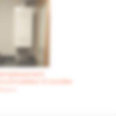
emplacement
ccumulateur à Lourdes
alisations