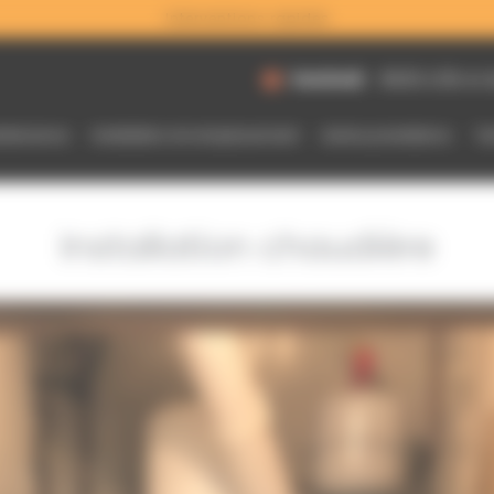
Interventions rapides
Vendredi
8h30 à 12h et 
intenance
Installation et remplacement
Autres prestations
Tar
Installation chaudière