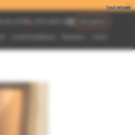
Tout refuser
de 14h à 17h30
06 07 08 97 43
Devis gratuit
ifs
Conseils énergétiques
Réalisations
Contact