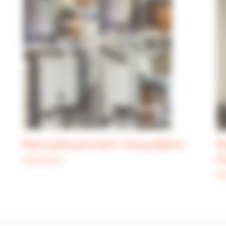
Remplacement chaudière
R
a
Réalisations
Ré